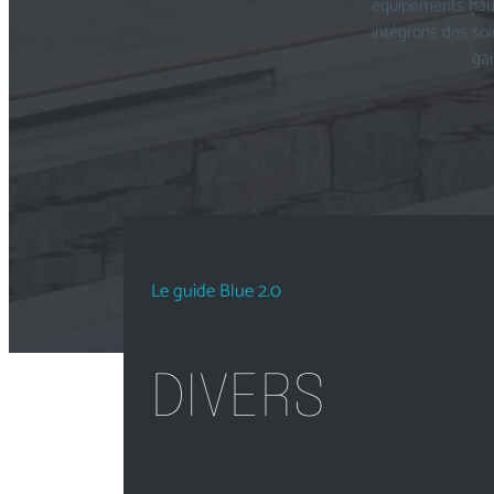
équipements haut
intégrons des sol
gar
Le guide Blue 2.0
DIVERS