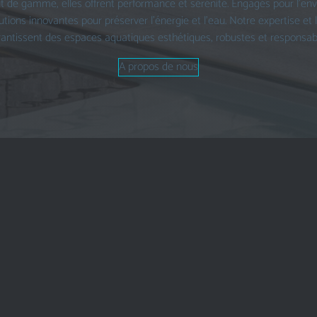
 de gamme, elles offrent performance et sérénité. Engagés pour l’en
utions innovantes pour préserver l’énergie et l’eau. Notre expertise et 
antissent des espaces aquatiques esthétiques, robustes et responsab
A propos de nous