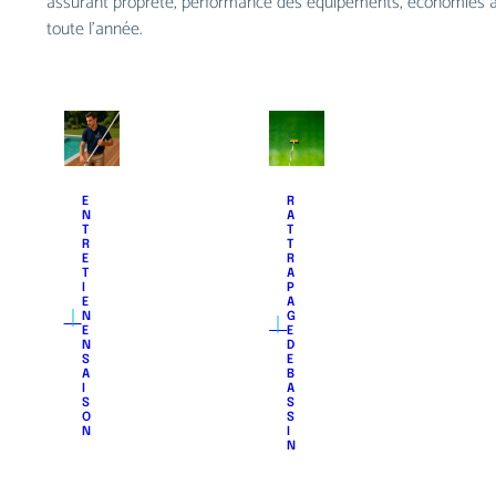
assurant propreté, performance des équipements, économies à lo
toute l’année.
E
R
N
A
T
T
R
T
E
R
T
A
I
P
E
A
｜
｜
N
G
E
E
N
D
S
E
A
B
I
A
S
S
O
S
N
I
N