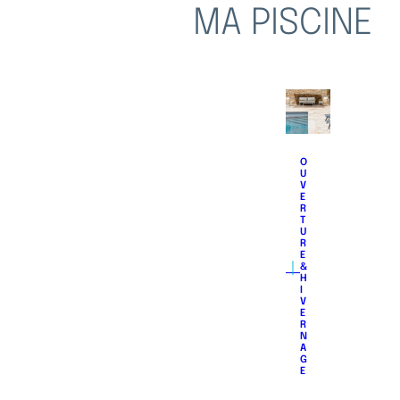
MA PISCINE
O
U
V
E
R
T
U
R
E
｜
&
H
I
V
E
R
N
A
G
E