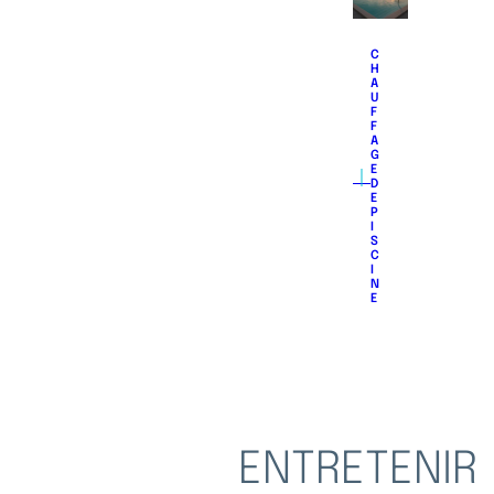
C
H
A
U
F
F
A
G
｜
E
D
E
P
I
S
C
I
N
E
ENTRETENIR