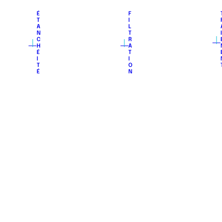
É
F
T
I
A
L
N
T
｜
｜
｜
C
R
H
A
É
T
I
I
T
O
É
N