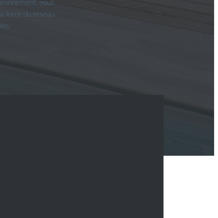
vironnement, nous
la force du réseau
les.