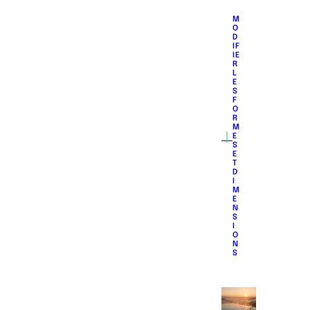
M
O
D
IF
IE
R
L
E
S
F
O
R
M
｜
E
S
E
T
D
I
M
E
N
S
I
O
N
S