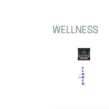
WELLNESS
H
A
｜
M
M
A
M