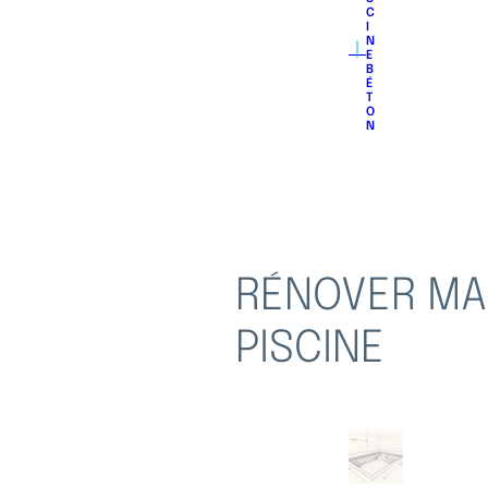
C
I
｜
N
E
B
É
T
O
N
RÉNOVER MA
PISCINE