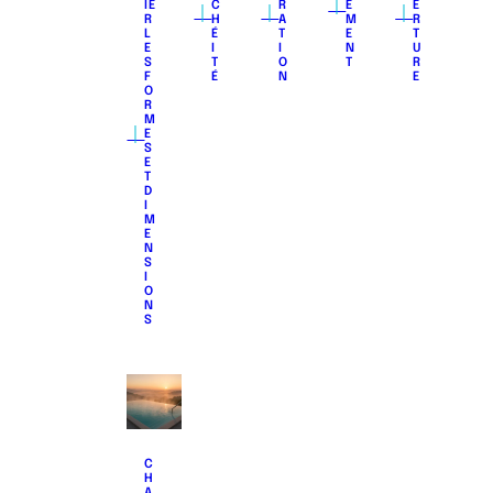
｜
｜
｜
｜
IE
C
R
E
E
R
H
A
M
R
L
É
T
E
T
E
I
I
N
U
S
T
O
T
R
F
É
N
E
O
R
M
｜
E
S
E
T
D
I
M
E
N
S
I
O
N
S
C
H