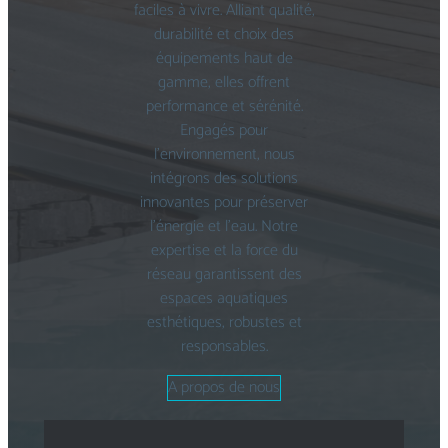
faciles à vivre. Alliant qualité,
durabilité et choix des
équipements haut de
gamme, elles offrent
performance et sérénité.
Engagés pour
l’environnement, nous
intégrons des solutions
innovantes pour préserver
l’énergie et l’eau. Notre
expertise et la force du
réseau garantissent des
espaces aquatiques
esthétiques, robustes et
responsables.
A propos de nous