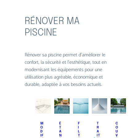
RÉNOVER MA
PISCINE
Rénover sa piscine permet d’améliorer le
confort, la sécurité et l’esthétique, tout en
modernisant les équipements pour une
utilisation plus agréable, économique et
durable, adaptée à vos besoins actuels.
M
É
F
T
C
O
T
I
R
O
D
A
L
A
U
IF
N
T
IT
V