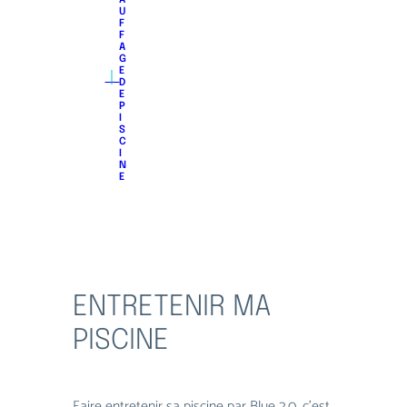
A
U
F
F
A
G
｜
E
D
E
P
I
S
C
I
N
E
ENTRETENIR MA
PISCINE
Faire entretenir sa piscine par Blue 2.0, c’est