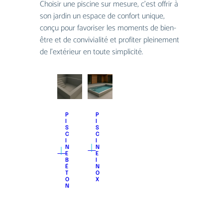
Choisir une piscine sur mesure, c’est offrir à
son jardin un espace de confort unique,
conçu pour favoriser les moments de bien-
être et de convivialité et proﬁter pleinement
de l’extérieur en toute simplicité.
P
P
I
I
S
S
C
C
I
I
｜
｜
N
N
E
E
B
I
É
N
T
O
O
X
N