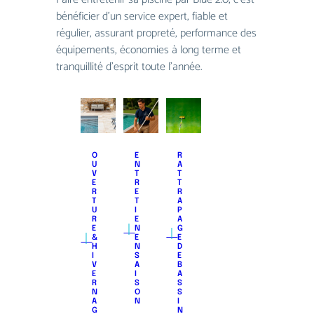
bénéﬁcier d’un service expert, ﬁable et
régulier, assurant propreté, performance des
équipements, économies à long terme et
tranquillité d’esprit toute l’année.
O
E
R
U
N
A
V
T
T
E
R
T
R
E
R
T
T
A
U
I
P
R
E
A
｜
｜
E
N
G
｜
&
E
E
H
N
D
I
S
E
V
A
B
E
I
A
R
S
S
N
O
S
A
N
I
G
N