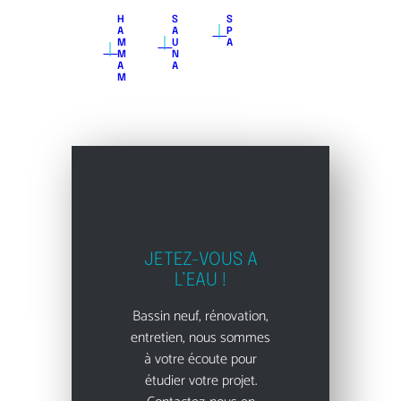
H
S
S
｜
A
A
P
｜
｜
M
U
A
M
N
A
A
M
JETEZ-VOUS A
L’EAU !
Bassin neuf, rénovation,
entretien, nous sommes
à votre écoute pour
étudier votre projet.