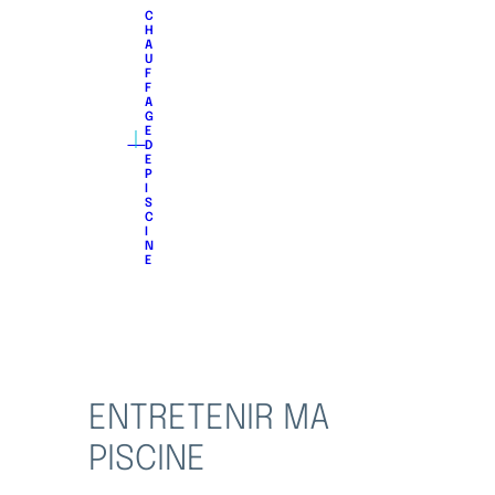
C
H
A
U
F
F
A
G
｜
E
D
E
P
I
S
C
I
N
E
ENTRETENIR MA
PISCINE