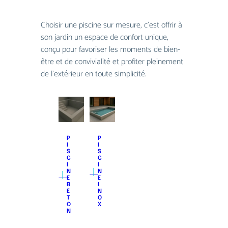
Choisir une piscine sur mesure, c’est offrir à
son jardin un espace de confort unique,
conçu pour favoriser les moments de bien-
être et de convivialité et proﬁter pleinement
de l’extérieur en toute simplicité.
P
P
I
I
S
S
C
C
I
I
｜
｜
N
N
E
E
B
I
É
N
T
O
O
X
N