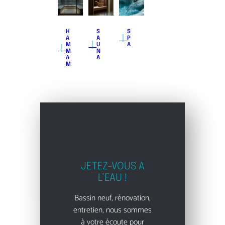
H
S
S
｜
A
A
P
｜
｜
M
U
A
M
N
A
A
M
JETEZ-VOUS A
L’EAU !
Bassin neuf, rénovation,
entretien, nous sommes
à votre écoute pour