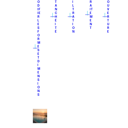
O
T
I
R
O
D
A
L
A
U
IF
N
T
IT
V
｜
｜
｜
｜
IE
C
R
E
E
R
H
A
M
R
L
É
T
E
T
E
I
I
N
U
S
T
O
T
R
F
É
N
E
O
R
M
｜
E
S
E
T
D
I
M
E
N
S
I
O
N
S