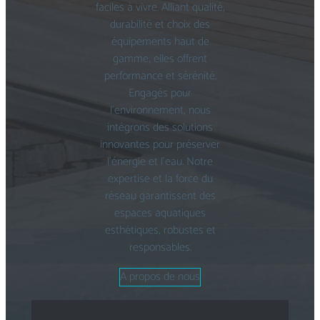
faciles à vivre. Alliant qualité,
durabilité et choix des
équipements haut de
gamme, elles offrent
performance et sérénité.
Engagés pour
l’environnement, nous
intégrons des solutions
innovantes pour préserver
l’énergie et l’eau. Notre
expertise et la force du
réseau garantissent des
espaces aquatiques
esthétiques, robustes et
responsables.
A propos de nous