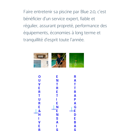
Faire entretenir sa piscine par Blue 2.0, c’est
bénéﬁcier d’un service expert, ﬁable et
régulier, assurant propreté, performance des
équipements, économies à long terme et
tranquillité d’esprit toute l’année.
O
E
R
U
N
A
V
T
T
E
R
T
R
E
R
T
T
A
U
I
P
R
E
A
｜
｜
E
N
G
｜
&
E
E
H
N
D
I
S
E
V
A
B
E
I
A
R
S
S