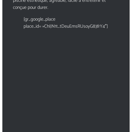
piscine esthétique, agréable, facile à entretenir et
conçue pour durer.
[gr_google_place
place_id= »ChIJN1t_tDeuEmsRUsoyG83frY4″]