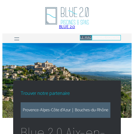
Aller
au
contenu
BLUE 2.0
LE MAG
PRENDRE CONTACT
Trouver notre partenaire
Provence-Alpes-Côte d’Azur
｜
Bouches-du-Rhône
Blue 2.0 Aix-en-