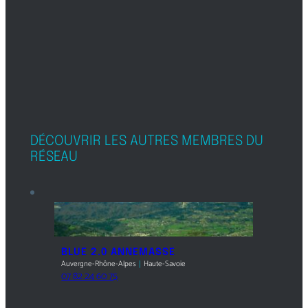
DÉCOUVRIR LES AUTRES MEMBRES DU
RÉSEAU
BLUE 2.0 CLERMONT-FERRAND
Auvergne-Rhône-Alpes
｜
Puy-de-Dôme
07 63 02 81 81