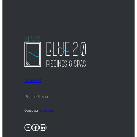
blue 2.0
Piscine & Spa
Conçu par
Graphineo
YouTube
Facebook
LinkedIn